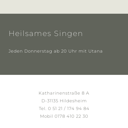
Heilsames Singen
Jeden Donnerstag ab 20 Uhr mit Utana
Katharinenstraße 8 A
D-31135 Hildesheim
Tel. 0 51 21 / 174 94 84
Mobil 0178 410 22 30